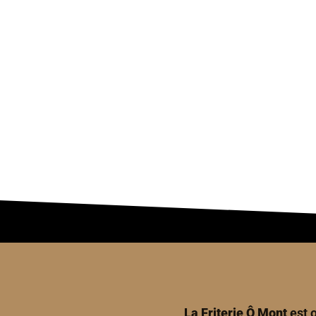
La Friterie Ô Mont
est o