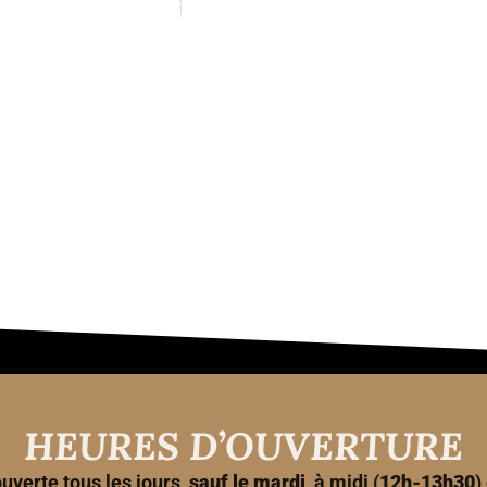
HEURES D’OUVERTURE
uverte tous les jours,
sauf le mardi
, à midi (
12h-13h30
)