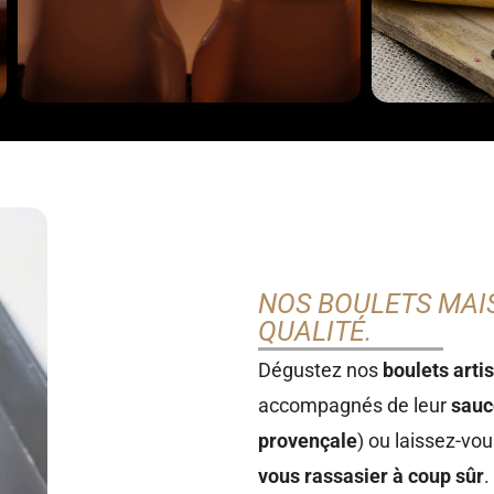
NOS BOULETS MAIS
QUALITÉ.
Dégustez nos
boulets arti
accompagnés de leur
sauc
provençale
) ou laissez-vo
vous rassasier à coup sûr
.