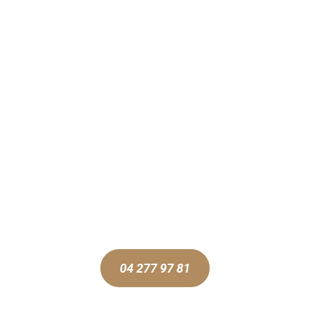
 SNACK
CARTE BOISSONS
LE
FRITERIE QUI MISE SUR 
04 277 97 81