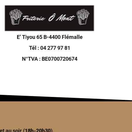
E’ Tiyou 65 B-4400 Flémalle
Tél :
04 277 97 81
N°TVA : BE0700720674
 et au soir (
18h-20h30
).