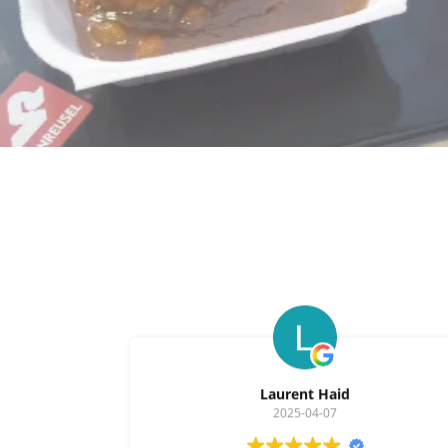
Laurent Haid
2025-04-07
C'était excellent je vous remercie 🙏👌