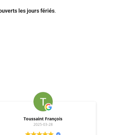
ouverts les jours fériés
.
Toussaint François
2025-03-28
null
Frite cuite à la graisse de boeuf pas grasse