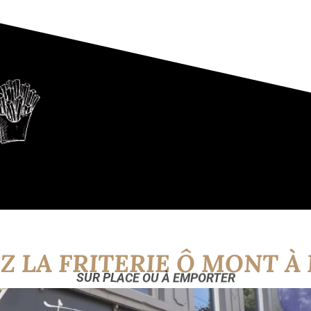
 LA FRITERIE Ô MONT À 
SUR PLACE OU À EMPORTER